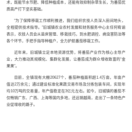
术，既能节水节肥、降低种植成本，还能有效抑制杂草生长，为番茄优
质高产打下坚实基础。
“为了保障移栽工作顺利推进，我们组织农技人员深入田间地头，
全程提供技术指导。”旧城镇农业农村发展和财务服务中心主任何宥谕
表示，农技人员会从苗床管理、移栽技巧，到水肥调控、病虫害防治等
各个环节，手把手指导种植户，全力护航番茄移栽工作。
近年来，旧城镇立足本地资源优势，将番茄产业作为核心主导产
业，大力推动其规模化、集群化发展，让番茄成为群众增收致富的“金
果果”。
目前，全镇现有大棚20627个，番茄种植面积超1.4万亩，年亩产
值达2万余元；通过建设标准化果蔬交易市场及分拣包装车间，实现年
均10万吨的交易量，年产值稳定在3亿元左右。如今，旧城镇的番茄不
仅畅销广东、广西、上海等国内多地，还远销越南，走出了一条特色产
业促增收的路子。