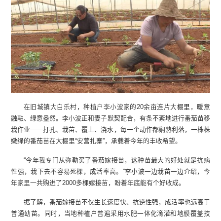
在旧城镇大白乐村，种植户李小波家的20余亩连片大棚里，暖意
融融、绿意盎然。李小波正和妻子默契配合，有条不紊地进行番茄苗移
栽作业——打孔、栽苗、覆土、浇水，每一个动作都娴熟利落，一株株
嫩绿的番茄苗在大棚里“安营扎寨”，承载着今年的丰收希望。
“今年我专门从弥勒买了番茄嫁接苗，这种苗最大的好处就是抗病
性强，栽下去不容易死棵，成活率高。”李小波一边栽苗一边介绍，今
年家里一共购进了2000多棵嫁接苗，盼着年底能有个好收成。
据了解，番茄嫁接苗不仅生长速度快、抗逆性强，成活率也远高于
普通幼苗。同时，当地种植户普遍采用水肥一体化滴灌和地膜覆盖技