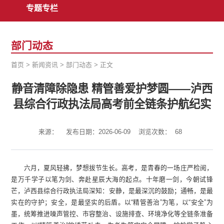
专题专栏
部门动态
首页
>
新闻资讯
>
部门动态
>
正文
静音清障除隐患 精管善爱护梦圆——泸西
县综合行政执法局高考前全链条护航纪实
来源：
发布日期：2026-06-09
浏览次数：
68
六月，夏风轻拂，梦想拔节生长。高考，是青春的一场庄严检阅，
是万千学子以笔为剑、奔赴星辰大海的起点。十年磨一剑，今朝试锋
芒，泸西县综合行政执法局深知：安静，是最深沉的鼓励；通畅，是最
实在的守护；安全，是最坚实的后盾。以“精管善治”为笔，以“安全”为
墨，统筹推进噪声管控、市容整治、设施排查、环境净化等全链条准备