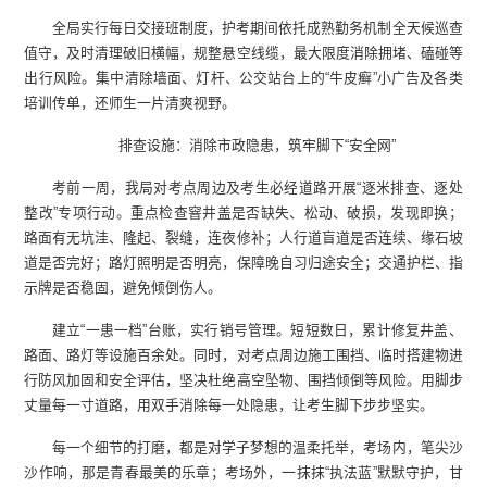
全局实行每日交接班制度，护考期间依托成熟勤务机制全天候巡查
值守，及时清理破旧横幅，规整悬空线缆，最大限度消除拥堵、磕碰等
出行风险。集中清除墙面、灯杆、公交站台上的“牛皮癣”小广告及各类
培训传单，还师生一片清爽视野。
排查设施：消除市政隐患，筑牢脚下“安全网”
考前一周，我局对考点周边及考生必经道路开展“逐米排查、逐处
整改”专项行动。重点检查窨井盖是否缺失、松动、破损，发现即换；
路面有无坑洼、隆起、裂缝，连夜修补；人行道盲道是否连续、缘石坡
道是否完好；路灯照明是否明亮，保障晚自习归途安全；交通护栏、指
示牌是否稳固，避免倾倒伤人。
建立“一患一档”台账，实行销号管理。短短数日，累计修复井盖、
路面、路灯等设施百余处。同时，对考点周边施工围挡、临时搭建物进
行防风加固和安全评估，坚决杜绝高空坠物、围挡倾倒等风险。用脚步
丈量每一寸道路，用双手消除每一处隐患，让考生脚下步步坚实。
每一个细节的打磨，都是对学子梦想的温柔托举，考场内，笔尖沙
沙作响，那是青春最美的乐章；考场外，一抹抹“执法蓝”默默守护，甘