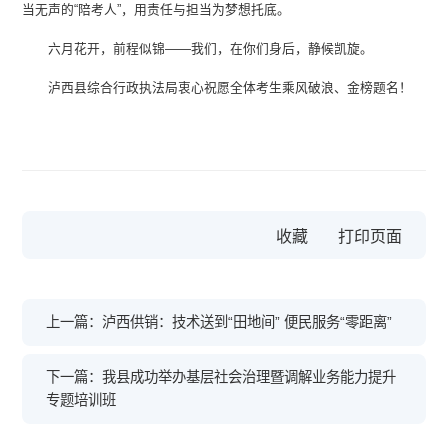
当无声的“陪考人”，用责任与担当为梦想托底。
六月花开，前程似锦——我们，在你们身后，静候凯旋。
泸西县综合行政执法局衷心祝愿全体考生乘风破浪、金榜题名！
收藏
上一篇：泸西供销：技术送到“田地间” 便民服务“零距离”
下一篇：我县成功举办基层社会治理暨调解业务能力提升
专题培训班