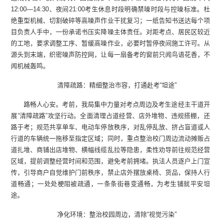
12:00—14:30、夜间21:00考生休息时段明确禁噪时段与控噪标准。杜
绝重型机械、切割破碎等高噪声作业干扰复习；一纸告知书送达每个项
目负责人手中，一份承诺书压实降噪主体责任。对距考点、居民区较近
的工地，要求调整工序、暂缓高噪作业，必要时暂停夜间施工许可。从
源头到末端，织密噪声防控网，让每一扇备考的窗前只闻鸟语花香，不
闻机械轰鸣。
清障疏路：精细整治市容，打通赴考“坦途”
路畅人心安。考前，我局集中力量对考点周边及考生途经主干道开
展“清障疏路”攻坚行动。全面清理占道经营、店外堆物、违规搭棚，还
路于考；规范共享单车、电动车停放秩序，对乱停乱放、挤占盲道或人
行道的车辆统一拖移至指定区域；同时，重点整治校门周边流动摊贩占
道扎堆、商铺出店堆物、横幅线缆乱拉等隐患，柔性劝导前往规范经营
区域，提前调整经营时间和范围，避免考前拥堵。执法人员逐户上门宣
传，引导商户自觉维护门前秩序，禁止店外摆放桌椅、货品，保持人行
道畅通；一处处梗阻被疏通，一条条街巷变通畅，为考生铺就平安坦
途。
净化环境：整治校园周边，清除“视觉污染”