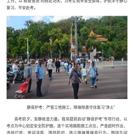
工作，以“精管善治”的绣花功夫，为考生筑牢安全屏障，护航学子静心
复习、平安赴考。
静音护考：严管工地施工，降噪除患守住复习“净土”
高考前夕，安静就是力量。我局提前启动“静音护考”专项行动，以
考点为中心划定安全防护圈，逐个实地踏勘施工点位，严查超时作业、
违规打桩、夜间浇筑、围挡防护、扬尘降噪等噪音行为，围绕午间