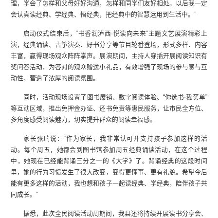
理，学会了怎样和父母好好沟通，怎样和同学们友好相处。以后我一定
会认真读经典、学经典、悟经典，把经典中的智慧运用到生活中。”
启动仪式结束后，“书香润泸西·悦读向未来”主题文艺展演精彩上
演，经典诵读、古筝演奏、好书分享等节目轮番登场，形式多样、内容
丰富，赢得现场观众阵阵掌声。展演期间，主持人穿插开展阅读知识有
奖问答活动，为答对的观众赠送小礼品，有效增强了现场的参与感与互
动性，营造了浓厚的阅读氛围。
同时，活动现场设置了图书展销、数字阅读体验、“你选书·我买单”
等互动区域，推出免押金办证、还书免责等惠民服务，让市民全方位、
多角度感受阅读魅力，切实提升群众的阅读幸福感。
家长张瑞说：“作为家长，我非常认可并支持孩子参加这样的活
动。每个周五，她都会到图书馆参加周五经典诵读活动，在这个过程
中，她现在已经能背诵三分之一的《大学》了。背诵经典的这段时间
里，她的行为习惯发生了很大改变，变得更懂事、更有礼貌。希望今后
能有更多这样的活动，我也想和孩子一起读经典、学经典，陪伴孩子共
同成长。”
据悉，此次全民阅读活动周期间，我县还将持续开展读书分享会、