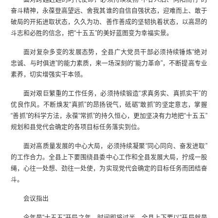
奋斗精神，永葆登高望远、舍我其谁的自信自强状态，迎难而上、敢于
破局的开拓进取状态，久久为功、善作善成的坚韧执着状态，以高昂的
斗志和必胜的信念，把“十五五”的美好蓝图变为幸福实景。
面对复杂多变的发展态势，全县广大党员干部必须持续锤炼“绝对
忠诚、与时俱进”的能力素质，来一场深刻的“能力革命”，不断提高专业
素养，切实增强实干本领。
面对艰巨繁重的工作任务，必须持续锻造“求真务实、真抓实干”的
优良作风。不断焕发“真抓”的昂扬锐气，砥砺“敢抓”的坚定意志，掌握
“善抓”的科学方法，永葆“常抓”的持久恒心，更加坚决有力地把“十五五”
规划和县党代会确定的各项目标任务落实到位。
面对高质量发展的中心大局，必须持续凝聚“同心同向、奋发进取”
的工作合力。全县上下要围绕县委中心工作和全县发展大局，拧成一股
绳，心往一处想、劲往一处使，为实现党代会确定的目标任务而团结奋
斗。
会议指出
今年是“十五五”开局之年，时间即将过半，全县上下要以“开局就是