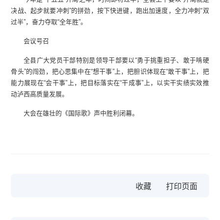
决战、起步就要冲刺”的拼劲，按下快进键，跑出加速度，全力冲刺“双
过半”，奋力夺取“全年胜”。
会议号召
全县广大党员干部特别是领导干部要以“勇于挑重担子、敢于啃硬
骨头”的闯劲，把心思集中在“想干事”上，把胆识体现在“敢干事”上，把
能力展现在“会干事”上，把目标落实在“干成事”上，以实干实绩实效推
动泸西高质量发展。
大会在雄壮的《国际歌》声中胜利闭幕。
收藏