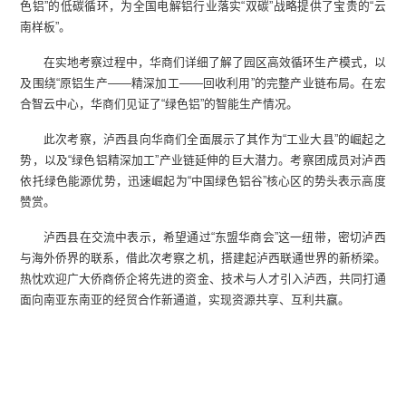
色铝”的低碳循环，为全国电解铝行业落实“双碳”战略提供了宝贵的“云
南样板”。
在实地考察过程中，华商们详细了解了园区高效循环生产模式，以
及围绕“原铝生产——精深加工——回收利用”的完整产业链布局。在宏
合智云中心，华商们见证了“绿色铝”的智能生产情况。
此次考察，泸西县向华商们全面展示了其作为“工业大县”的崛起之
势，以及“绿色铝精深加工”产业链延伸的巨大潜力。考察团成员对泸西
依托绿色能源优势，迅速崛起为“中国绿色铝谷”核心区的势头表示高度
赞赏。
泸西县在交流中表示，希望通过“东盟华商会”这一纽带，密切泸西
与海外侨界的联系，借此次考察之机，搭建起泸西联通世界的新桥梁。
热忱欢迎广大侨商侨企将先进的资金、技术与人才引入泸西，共同打通
面向南亚东南亚的经贸合作新通道，实现资源共享、互利共赢。