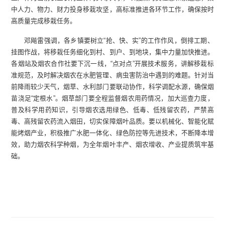
中人力、物力、财力投身移栽攻坚，高标准推进各环节工作，确保按时
高质量完成移栽任务。
邓飚雷强调，各乡镇要树立“抢、快、实”的工作作风，倒排工期、
挂图作战，将移栽任务细化到村、到户、到地块，集中力量加快推进。
各烟站及烟农合作社要下沉一线，“点对点”开展技术服务，讲解移栽标
准规范，及时解决烟农在水肥管理、病虫害防治中遇到的难题。针对当
前降雨较少天气，烟草、水利部门要联动协作，科学调配水源，确保烟
苗浇足“定根水”。烟草部门要全程监督烟农用药情况，加大巡查力度，
普及科学用药知识，引导烟农选用绿色、低毒、低残留农药，严禁高
毒、高残留农药流入烟田，切实保障烟叶品质。要以机械化、智能化赋
能烤烟产业，积极推广水肥一体化、绿色防控等先进技术，不断降本增
效，助力烟农科学种烟，为全年烟叶丰产、烟农增收、产业提质筑牢基
础。