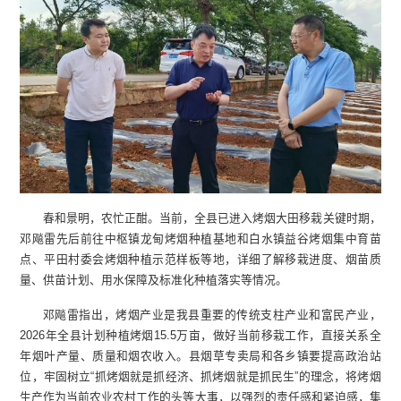
春和景明，农忙正酣。当前，全县已进入烤烟大田移栽关键时期，
邓飚雷先后前往中枢镇龙甸烤烟种植基地和白水镇益谷烤烟集中育苗
点、平田村委会烤烟种植示范样板等地，详细了解移栽进度、烟苗质
量、供苗计划、用水保障及标准化种植落实等情况。
邓飚雷指出，烤烟产业是我县重要的传统支柱产业和富民产业，
2026年全县计划种植烤烟15.5万亩，做好当前移栽工作，直接关系全
年烟叶产量、质量和烟农收入。县烟草专卖局和各乡镇要提高政治站
位，牢固树立“抓烤烟就是抓经济、抓烤烟就是抓民生”的理念，将烤烟
生产作为当前农业农村工作的头等大事，以强烈的责任感和紧迫感，集