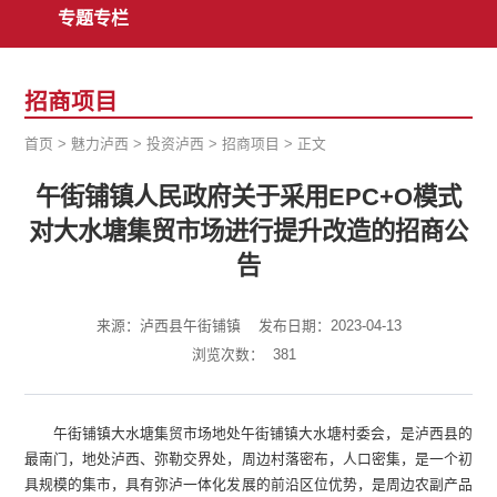
专题专栏
招商项目
首页
>
魅力泸西
>
投资泸西
>
招商项目
>
正文
午街铺镇人民政府关于采用EPC+O模式
对大水塘集贸市场进行提升改造的招商公
告
来源：泸西县午街铺镇
发布日期：2023-04-13
浏览次数：
381
午街铺镇大水塘集贸市场地处午街铺镇大水塘村委会，是泸西县的
最南门，地处泸西、弥勒交界处，周边村落密布，人口密集，是一个初
具规模的集市，具有弥泸一体化发展的前沿区位优势，是周边农副产品